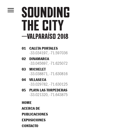
sounding
Toggle
navigation
the city
—valparaíso 2018
01
CALETA PORTALES
-33.034197, -71.597036
02
DINAMARCA
-33.045697, -71.625072
03
MICHELET
-33.038871, -71.630816
04
VILLASECA
-33.029782, -71.630125
05
PLAYA LAS TORPEDERAS
-33.021320, -71.643875
HOME
ACERCA DE
PUBLICACIONES
EXPOSICIONES
CONTACTO